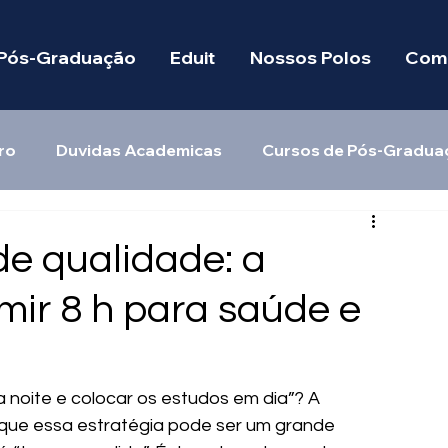
Pós-Graduação
Eduit
Nossos Polos
Como
ro
Duvidas Academicas
Cursos de Pós-Gradua
e qualidade: a
mir 8 h para saúde e
a noite e colocar os estudos em dia”? A 
 que essa estratégia pode ser um grande 