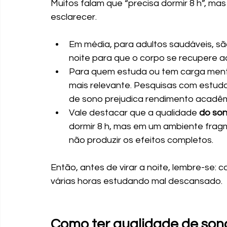
Muitos falam que “precisa dormir 8 h”, ma
esclarecer.
Em média, para adultos saudáveis, sã
noite para que o corpo se recupere
Para quem estuda ou tem carga menta
mais relevante. Pesquisas com estuda
de sono prejudica rendimento acadêm
Vale destacar que a qualidade
 do so
dormir 8 h, mas em um ambiente fra
não produzir os efeitos completos.
Então, antes de virar a noite, lembre-se:
várias horas estudando mal descansado.
Como ter qualidade de sono: