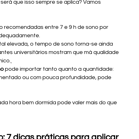
s será que isso sempre se aplica? Vamos 
o recomendadas entre 7 e 9 h de sono por 
 adequadamente.
l elevada, o tempo de sono torna-se ainda 
ntes universitários mostram que má qualidade 
ico.
no
 pode importar tanto quanto a quantidade: 
gmentado ou com pouca profundidade, pode 
 cada hora bem dormida pode valer mais do que 
 7 dicas práticas para aplicar 