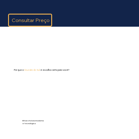
Consultar Preço
Por que a
Cruzeiro do Sul
é escolha certa para você?
Infraestrutura moderna
e tecnológica