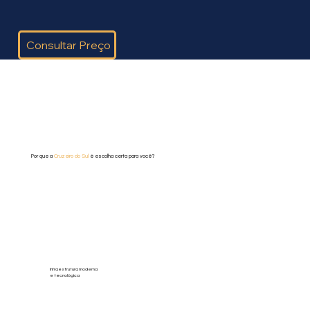
Consultar Preço
Por que a
Cruzeiro do Sul
é escolha certa para você?
Infraestrutura moderna
e tecnológica