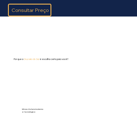
Consultar Preço
Por que a
Cruzeiro do Sul
é escolha certa para você?
Infraestrutura moderna
e tecnológica