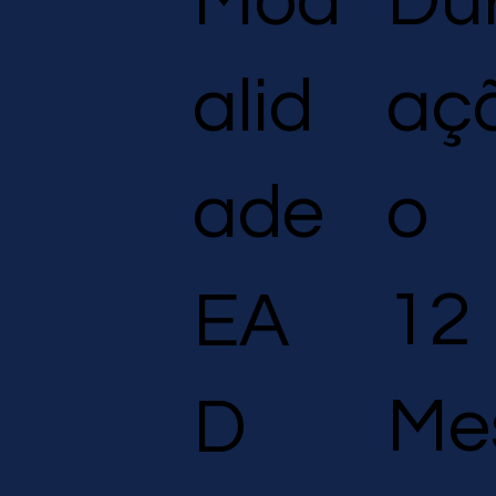
Du
Mod
aç
alid
o
ade
12
EA
Me
D