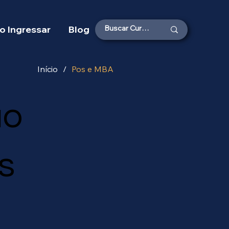
 Ingressar
Blog
Início
/
Pos e MBA
ão
s