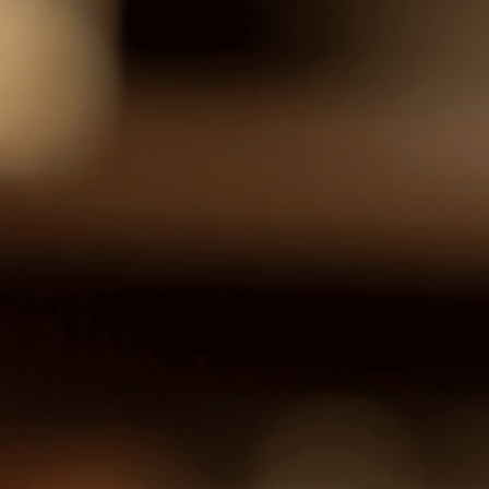
ligado ao BRICS? O bloco de países emergentes têm ganhado c
vez...