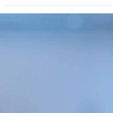
Do feed ao tribunal: Como a influência digit
está moldando decisões jurídicas e sociais.
A influência digital: Como as Redes Sociais Impactam a Socieda
e a Justiça A influência digital deixou de ser apenas entretenimento
e hoje molda opiniões, comportamentos de consumo e até decisões
jurídicas. No Distrito Federal, um influenciador digital que reposto
um vídeo de uma professora com comentários depreciativos foi
condenado pela Justiça: teve que pagar R$ 20 mil por danos mor
, remover o conteúdo e se abster de novas publicações ofensivas
uma demonstração c