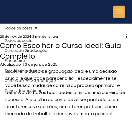
Todos os posts
26 de nov. de 2024
3 min de leitura
Todos os posts
Como Escolher o Curso Ideal: Guia
Cursos de Graduação
Completo
Financeiro
Atualizado:
13 de jan. de 2025
Duvidas Academicas
Escolher o curso de graduação ideal é uma decisão 
crucial e que pode parecer difícil, especialmente se 
Cursos de Pós-Graduação
você busca mudar de carreira ou procura aprimorar e 
Curiosidades/dicas
desenvolver novas habilidades a fim de uma carreira de 
sucesso. A escolha do curso deve ser pautada, além 
de interesses e paixões, em fatores práticos, como 
mercado de trabalho e desenvolvimento pessoal. 