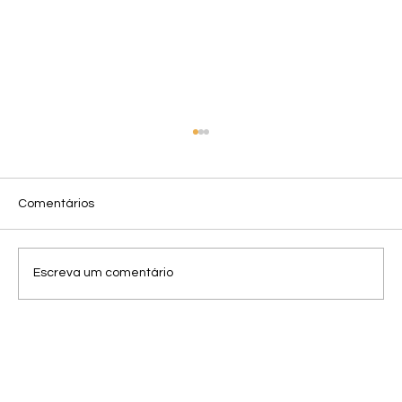
Comentários
Escreva um comentário
Como organizar uma mesa de estudos
para render mais no EAD?