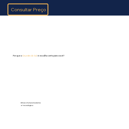
Consultar Preço
Por que a
Cruzeiro do Sul
é escolha certa para você?
Infraestrutura moderna
e tecnológica