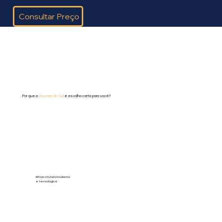
Consultar Preço
Por que a
Cruzeiro do Sul
é escolha certa para você?
Infraestrutura moderna
e tecnológica