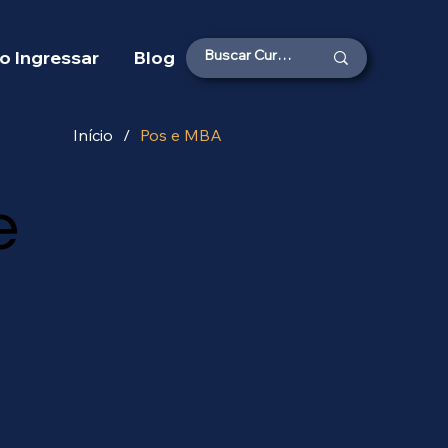
 Ingressar
Blog
Início
/
Pos e MBA
e