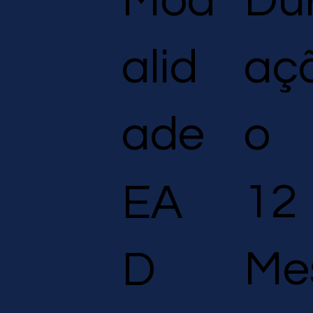
Du
Mod
aç
alid
o
ade
12
EA
Me
D