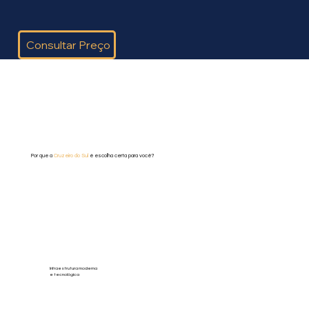
Consultar Preço
Por que a
Cruzeiro do Sul
é escolha certa para você?
Infraestrutura moderna
e tecnológica