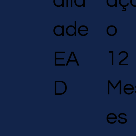
aç
alid
o
ade
12
EA
Me
D
es