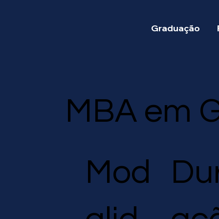
Graduação
MBA em G
Du
Mod