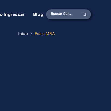
 Ingressar
Blog
Início
/
Pos e MBA