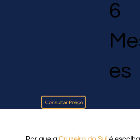
6
Me
es
Consultar Preço
Por que a
Cruzeiro do Sul
é escolha