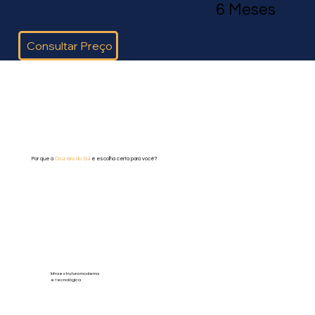
6 Meses
Consultar Preço
Por que a
Cruzeiro do Sul
é escolha certa para você?
Infraestrutura moderna
e tecnológica