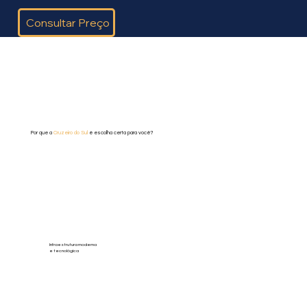
Consultar Preço
Por que a
Cruzeiro do Sul
é escolha certa para você?
Infraestrutura moderna
e tecnológica