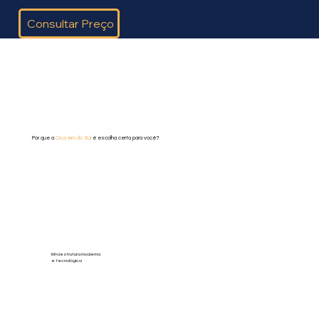
Consultar Preço
Por que a
Cruzeiro do Sul
é escolha certa para você?
Infraestrutura moderna
e tecnológica