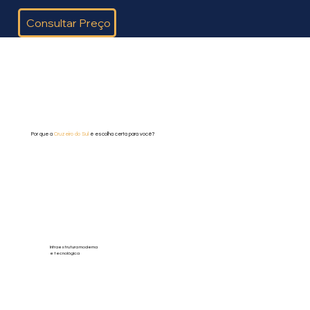
Consultar Preço
Por que a
Cruzeiro do Sul
é escolha certa para você?
Infraestrutura moderna
e tecnológica