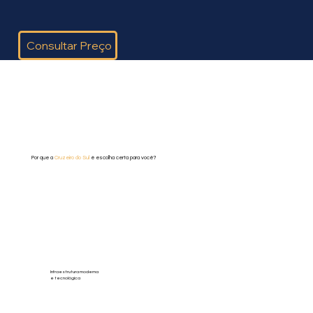
Consultar Preço
Por que a
Cruzeiro do Sul
é escolha certa para você?
Infraestrutura moderna
e tecnológica