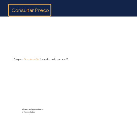
Consultar Preço
Por que a
Cruzeiro do Sul
é escolha certa para você?
Infraestrutura moderna
e tecnológica