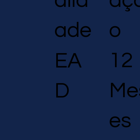
aç
alid
o
ade
12
EA
Me
D
es