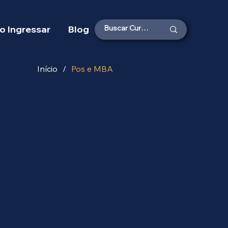
 Ingressar
Blog
Início
/
Pos e MBA