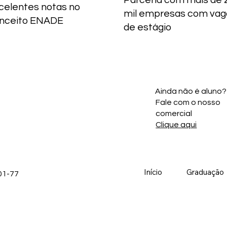
Parceria com mais de 
celentes notas no
mil empresas com vag
nceito ENADE
de estágio
Ainda não é aluno?
Fale com o nosso
comercial
Clique aqui
Início
Graduação
01-77