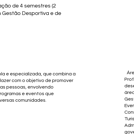
ação de 4 semestres (2
m Gestão Desportiva e de
Ár
la e especializada, que combina a
Prof
 lazer com o objetivo de promover
des
 das pessoas, envolvendo
áre
programas e eventos que
Gest
diversas comunidades.
Even
Cons
Turi
Admi
gove