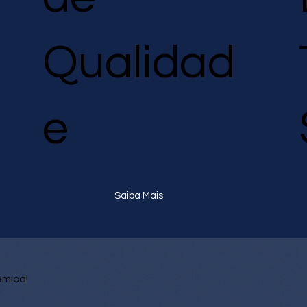
Qualidad
e
Saiba Mais
êmica!