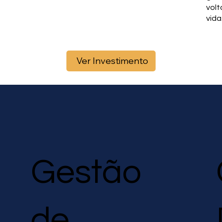
volt
vida
Ver Investimento
Gestão
de