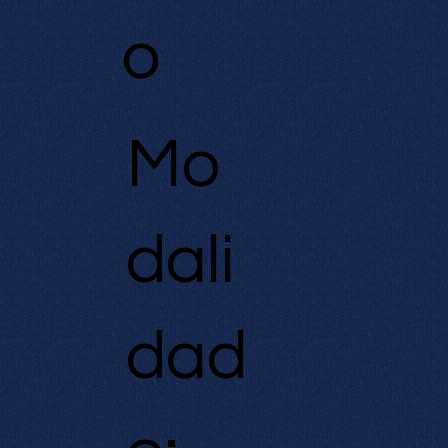
o
Mo
dali
dad