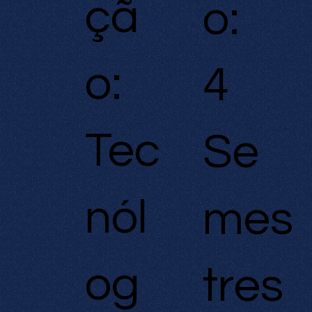
çã
o:
o:
4
Tec
Se
nól
mes
og
tres