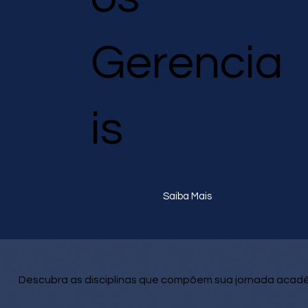
Gerencia
is
Saiba Mais
Descubra as disciplinas que compõem sua jornada acad