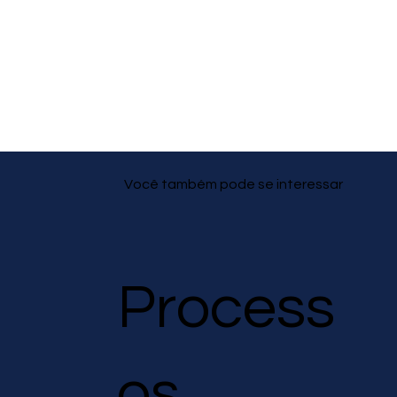
Você também pode se interessar
Process
os